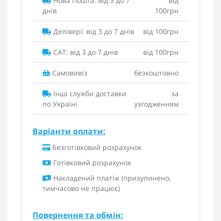
Нова Пошта: від 3 до 7
від
днів
100грн
Делівері: від 3 до 7 днів
від 100грн
САТ: від 3 до 7 днів
від 100грн
Самовивіз
безкоштовно
Інші служби доставки
за
по Україні
узгодженням
Варіанти оплати:
Безготівковий розрахунок
Готівковий розрахунок
Накладений платіж (призупинено,
тимчасово не працює)
Повернення та обмін: