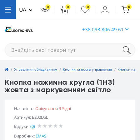
0
0
0
0
UA
+38 093 806 49 61
Управління обладнанням
Кнопки та посты управления
Кнопки нати
Кнопка нажимна кругла (1НЗ)
жовта з маркуванням світло
Наявність:
Очікування 3-5 дні
Артикул: B200DSL
Відгуки:
(0)
Виробник:
EMAS