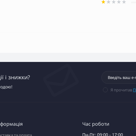
ї і знижки?
годою!
Я прочитав
П
нформація
Час роботи
Пн-Пт: 09:00 - 17:00
ставка та оплата