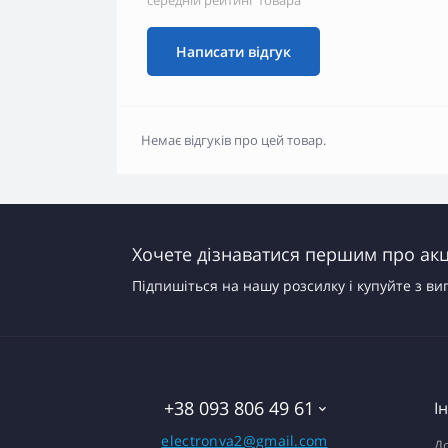
середній рейтинг товара
Написати відгук
Немає відгуків про цей товар.
Хочете дізнаватися першим про акці
Підпишіться на нашу розсилку і купуйте з ви
+38 093 806 49 61
І
electronva2@gmail.com
До