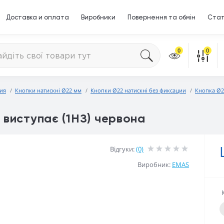
Доставка и оплата
Виробники
Повернення та обмін
Стат
0
0
ия
Кнопки натискні Ø22 мм
Кнопки Ø22 натискні без фиксации
Кнопка Ø2
виступає (1НЗ) червона
Відгуки:
(0)
Виробник:
EMAS