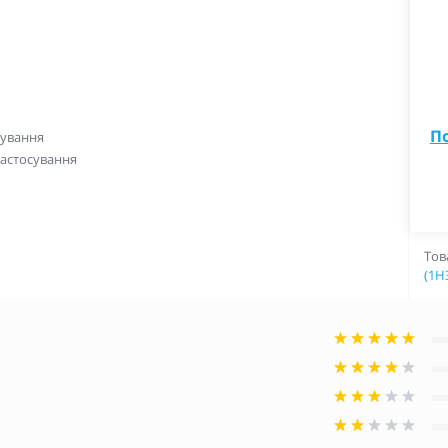
П
чування
 застосування
Тов
(1Н