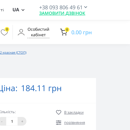
+38 093 806 49 61
UA
ті
ЗАМОВИТИ ДЗВІНОК
Особистий
0
0
0.00 грн
кабінет
2 красная (СТОП)
Ціна:
184.11 грн
Кількість:
В закладки
-
+
порівняння