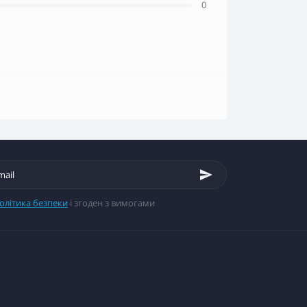
0
олітика безпеки
і згоден з вимогами