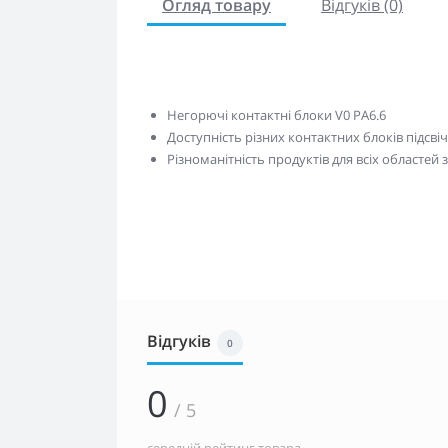
Огляд товару
Відгуків (0)
Негорючі контактні блоки V0 PA6.6
Доступність різних контактних блоків підсві
Різноманітність продуктів для всіх областей
Відгуків
0
0
/ 5