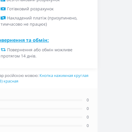
Готівковий розрахунок
Накладений платіж (призупинено,
тимчасово не працює)
овернення та обмін:
Повернення або обмін можливе
протягом 14 днів.
ар російскою мовою:
Кнопка нажимная круглая
З) красная
0
0
0
0