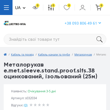
0
0
0
0
UA
+38 093 806 49 61
Кабель та провід
Кабель-канали та труби
Металорукав
Металорука
Металорукав
e.met.sleeve.stand.proof.slfs.38
оцинкований, ізольований (25м)
Наявність:
Очікування 3-5 дні
Артикул: s032034
Відгуки:
(0)