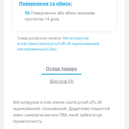
Повернення та обмін:
Повернення або обмін можливе
протягом 14 днів.
Товар російскою мовою:
Металлорукав
e.met.sleeve.stand.proof.slfs.38 оцинкованный,
изолированный (25м)
Огляд товару
Відгуків (0)
Металорукав e.met.sleeve.stand.proof.slfs.38
оцинкований, ізольований. Додатково покритий
зовні самозагасаючим ПВХ, який забезпечує
герметичність.