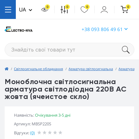
0
0
0
0
UA
+38 093 806 49 61
Світлосигнальне обладнання
Арматура світлосигнальна
Арматура св
Моноблочна світлосигнальна
арматура світлодіодна 220В АС
жовта (ячеистое скло)
Наявність:
Очікування 3-5 дні
Артикул: MBSP220S
Відгуки:
(0)