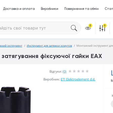
Доставка и оплата
Виробники
Повернення та обмін
Стат
0
0
жний інструмент
Инструмент для затяжки хомутов
Монтажний інструмент для
затягування фіксуючої гайки EAX
Відгуки:
(0)
Виробник:
ETI Elektroelement d.d.
М