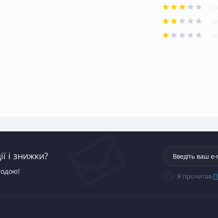
ї і знижки?
годою!
Я прочитав
П