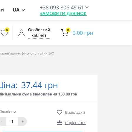
+38 093 806 49 61
UA
ті
ЗАМОВИТИ ДЗВІНОК
Особистий
0
0
0.00 грн
кабінет
 затягування фіксуючої гайки EAX
Ціна:
37.44 грн
інімальна сума замовлення 150.00 грн
Кількість:
В закладки
-
+
порівняння