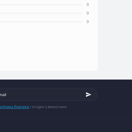
0
0
0
олітика безпеки
і згоден з вимогами