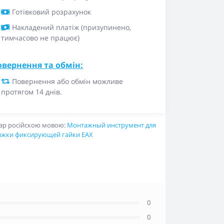
Готівковий розрахунок
Накладений платіж (призупинено,
тимчасово не працює)
овернення та обмін:
Повернення або обмін можливе
протягом 14 днів.
ар російскою мовою:
Монтажный инструмент для
яжки фиксирующей гайки EAX
0
0