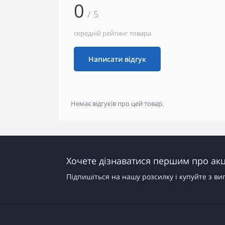
0
/ 5
середній рейтинг товара
Написати відгук
Немає відгуків про цей товар.
Хочете дізнаватися першим про акці
Підпишіться на нашу розсилку і купуйте з ви