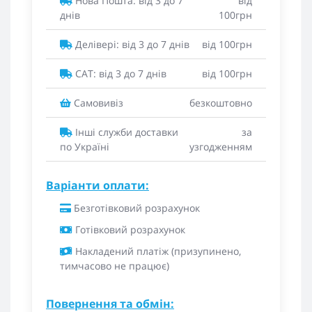
Нова Пошта: від 3 до 7
від
днів
100грн
Делівері: від 3 до 7 днів
від 100грн
САТ: від 3 до 7 днів
від 100грн
Самовивіз
безкоштовно
Інші служби доставки
за
по Україні
узгодженням
Варіанти оплати:
Безготівковий розрахунок
Готівковий розрахунок
Накладений платіж (призупинено,
тимчасово не працює)
Повернення та обмін: