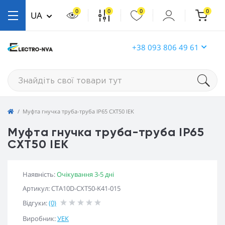
0
0
0
0
UA
+38 093 806 49 61
Муфта гнучка труба-труба IP65 CXT50 IEK
Муфта гнучка труба-труба IP65
CXT50 IEK
Наявність:
Очікування 3-5 дні
Артикул: CTA10D-CXT50-K41-015
Відгуки:
(0)
Виробник:
УЕК