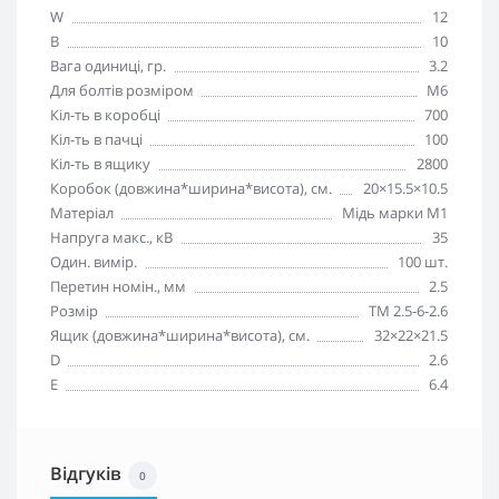
W
12
В
10
Вага одиниці, гр.
3.2
Для болтів розміром
М6
Кіл-ть в коробці
700
Кіл-ть в пачці
100
Кіл-ть в ящику
2800
Коробок (довжина*ширина*висота), см.
20×15.5×10.5
Матеріал
Мідь марки М1
Напруга макс., кВ
35
Один. вимір.
100 шт.
Перетин номін., мм
2.5
Розмір
ТМ 2.5-6-2.6
Ящик (довжина*ширина*висота), см.
32×22×21.5
D
2.6
E
6.4
Відгуків
0