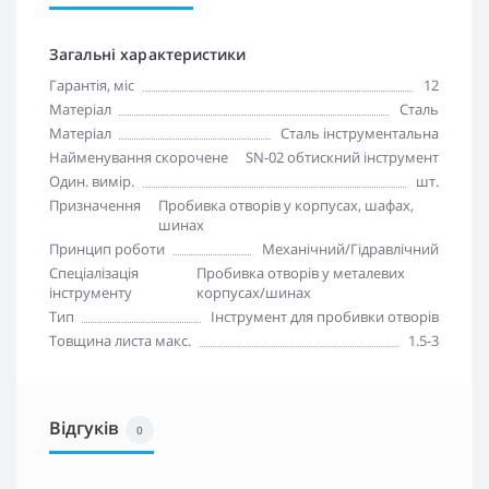
Загальні характеристики
Гарантія, міс
12
Матеріал
Сталь
Матеріал
Сталь інструментальна
Найменування скорочене
SN-02 обтискний інструмент
Один. вимір.
шт.
Призначення
Пробивка отворів у корпусах, шафах,
шинах
Принцип роботи
Механічний/Гідравлічний
Спеціалізація
Пробивка отворів у металевих
інструменту
корпусах/шинах
Тип
Інструмент для пробивки отворів
Товщина листа макс.
1.5-3
Відгуків
0