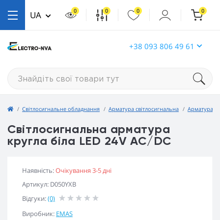
0
0
0
0
UA
+38 093 806 49 61
Світлосигнальне обладнання
Арматура світлосигнальна
Арматура св
Світлосигнальна арматура
кругла біла LED 24V AC/DC
Наявність:
Очікування 3-5 дні
Артикул: D050YXB
Відгуки:
(0)
Виробник:
EMAS