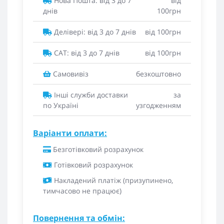
Нова Пошта: від 3 до 7
від
днів
100грн
Делівері: від 3 до 7 днів
від 100грн
САТ: від 3 до 7 днів
від 100грн
Самовивіз
безкоштовно
Інші служби доставки
за
по Україні
узгодженням
Варіанти оплати:
Безготівковий розрахунок
Готівковий розрахунок
Накладений платіж (призупинено,
тимчасово не працює)
Повернення та обмін: