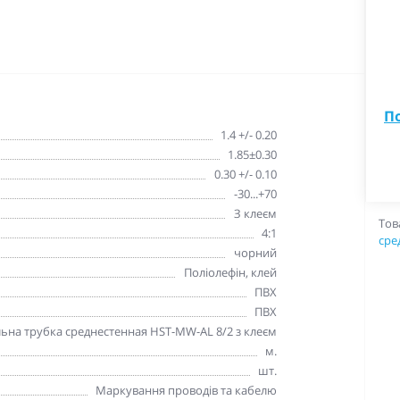
П
1.4 +/- 0.20
1.85±0.30
0.30 +/- 0.10
-30...+70
З клеєм
Тов
4:1
сре
чорний
Поліолефін, клей
ПВХ
ПВХ
на трубка среднестенная HST-MW-AL 8/2 з клеєм
м.
шт.
Маркування проводів та кабелю