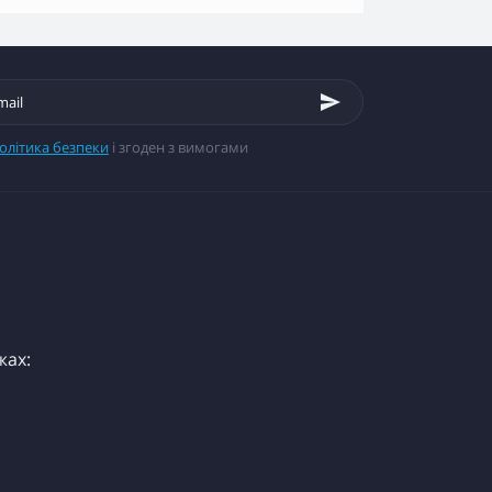
олітика безпеки
і згоден з вимогами
жах: