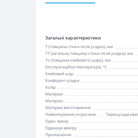
Загальні характеристики
T (товщина стінки після усадки), мм
TT (загальна товщина стінки після усадки), мм
Tк (товщина клейового шару), мм
Експлуатаційна температура, °C
Клейовий шар
Коефіцієнт усадки
Колір
Матеріал
Матеріал
Матеріал виготовлення
Найменування скорочене
Термоусаджуваль
Один. вимір.
Одиниця виміру
Призначення