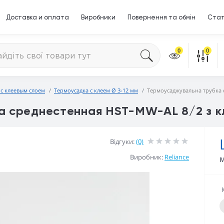
Доставка и оплата
Виробники
Повернення та обмін
Стат
0
0
 с клеевым слоем
Термоусадка с клеем Ø 3-12 мм
Термоусаджувальна трубка 
а среднестенная HST-MW-AL 8/2 з к
Відгуки:
(0)
Виробник:
Reliance
М