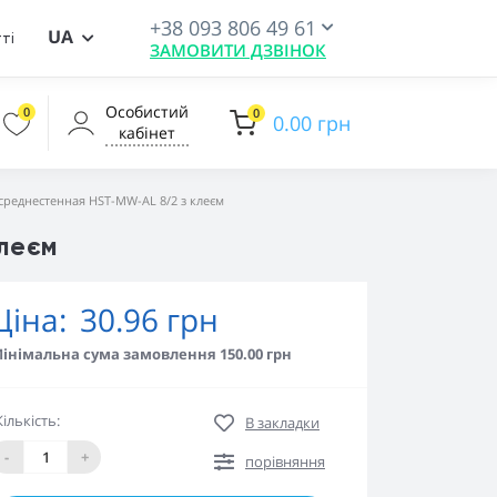
+38 093 806 49 61
UA
ті
ЗАМОВИТИ ДЗВІНОК
Особистий
0
0
0.00 грн
кабінет
среднестенная HST-MW-AL 8/2 з клеєм
леєм
Ціна:
30.96 грн
інімальна сума замовлення 150.00 грн
Кількість:
В закладки
-
+
порівняння