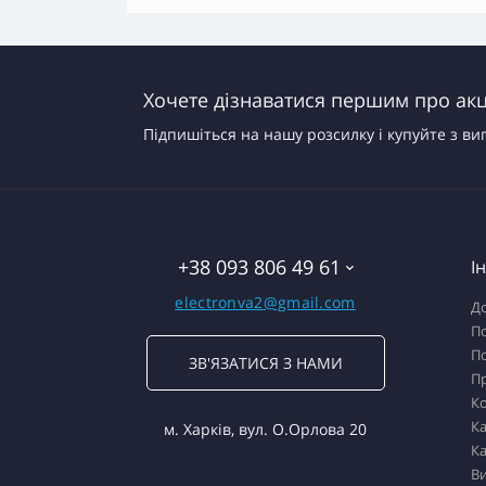
Хочете дізнаватися першим про акці
Підпишіться на нашу розсилку і купуйте з ви
+38 093 806 49 61
І
electronva2@gmail.com
До
По
По
ЗВ'ЯЗАТИСЯ З НАМИ
П
К
Ка
м. Харків, вул. О.Орлова 20
Ка
В