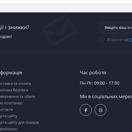
ї і знижки?
годою!
Я прочитав
П
нформація
Час роботи
Пн-Пт: 09:00 - 17:00
ставка та оплата
літика безпеки
Ми в соціальних мере
вернення та обмін
ро компанію
онтакти
рта сайту
рта сайту для товарів
иробники