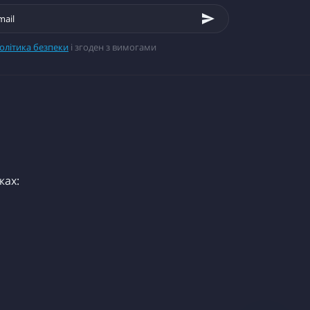
олітика безпеки
і згоден з вимогами
жах: