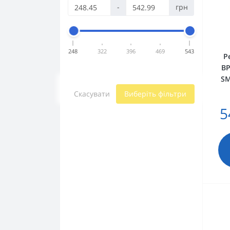
-
грн
248
322
396
469
543
Р
ВР
SM
Скасувати
Виберіть фільтри
5