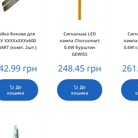
ейка бокова для
Сигнальна LED
Сигн
У ХХХХхХХХх600
лампа Chorusmart
лампа
ART (комп. 2шт.)
0.6W бурштин
0.6W с
GEWISS
42.99 грн
248.45 грн
261
До
До
кошика
кошика