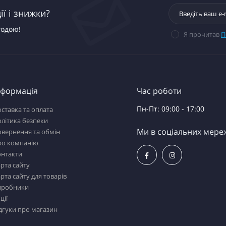
ї і знижки?
годою!
Я прочитав
П
нформація
Час роботи
Пн-Пт: 09:00 - 17:00
ставка та оплата
літика безпеки
Ми в соціальних мере
вернення та обмін
ро компанію
онтакти
рта сайту
рта сайту для товарів
иробники
ції
дгуки про магазин