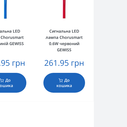
альна LED
Сигнальна LED
 Chorusmart
лампа Chorusmart
иній GEWISS
0.6W червоний
GEWISS
.95 грн
261.95 грн
До
До
кошика
кошика