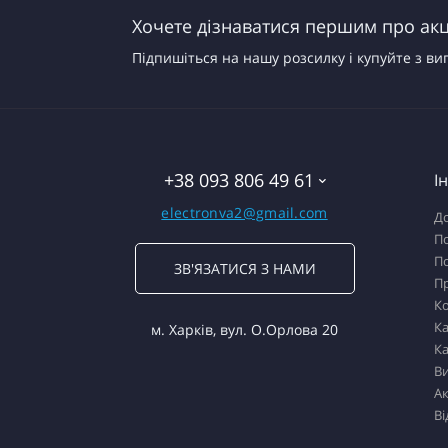
Хочете дізнаватися першим про акці
Підпишіться на нашу розсилку і купуйте з ви
+38 093 806 49 61
І
electronva2@gmail.com
До
По
По
ЗВ'ЯЗАТИСЯ З НАМИ
П
К
Ка
м. Харків, вул. О.Орлова 20
Ка
В
Ак
Ві