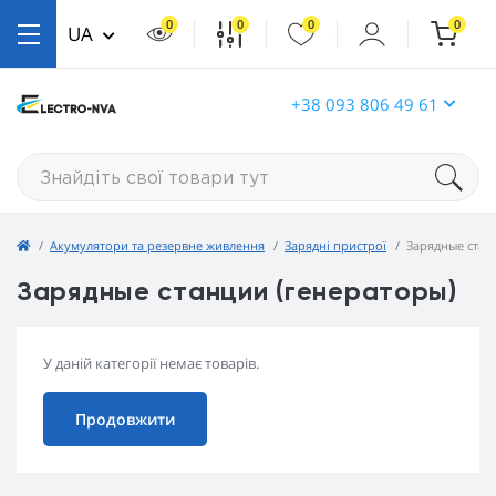
0
0
0
0
UA
+38 093 806 49 61
Акумулятори та резервне живлення
Зарядні пристрої
Зарядные стан
Зарядные станции (генераторы)
У даній категорії немає товарів.
Продовжити