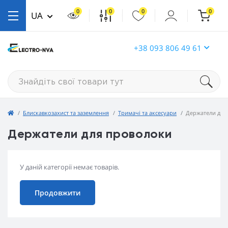
0
0
0
0
UA
+38 093 806 49 61
Блискавкозахист та заземлення
Тримачі та аксесуари
Держатели для
Держатели для проволоки
У даній категорії немає товарів.
Продовжити